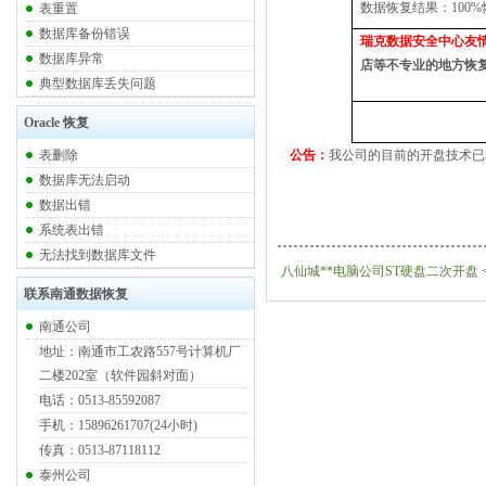
数据恢复结果：100%
表重置
数据库备份错误
瑞克数据安全中心友
数据库异常
店等不专业的地方恢
典型数据库丢失问题
Oracle 恢复
表删除
公告：
我公司的目前的开盘技术已
数据库无法启动
数据出错
系统表出错
无法找到数据库文件
八仙城**电脑公司ST硬盘二次开盘
<
联系南通数据恢复
南通公司
地址：南通市工农路557号计算机厂
二楼202室（软件园斜对面）
电话：0513-85592087
手机：15896261707(24小时)
传真：0513-87118112
泰州公司