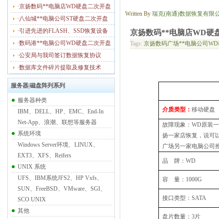
·京扬数码**电脑店WD硬盘二次开盘
Written By
瑞克(南通)数据恢复有限
·八仙城**电脑公司ST硬盘二次开盘
·引进先进的FLASH、SSD恢复设备
京扬数码**电脑店WD硬
·数码港**电脑公司WD硬盘二次开盘
Tags:
京扬数码广场**电脑公司WD
·公安局与我司签订数据恢复协议
·数据库文件碎片提取及修复技术
服务器|磁盘阵列系列
服务器种类
介质类型：
移动硬盘
IBM、DELL、HP、EMC、End-In
Net-App、浪潮、联想等服务器
故障现象：WD原装
系统环境
扬一家店恢复，说可
Windows Server环境、LINUX、
广场另一家电脑公司
EXT3、XFS、Reifers
品
牌：WD
UNIX 系统
UFS、IBM系统JFS2、HP Vxfs、
容
量：1000G
SUN、FreeBSD、VMware、SGI、
接口类型：SATA
SCO UNIX
其他
盘片数量：3片